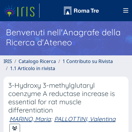
Benvenuti nell'Anagrafe della
Ricerca d'Ateneo
IRIS
Catalogo Ricerca
1 Contributo su Rivista
1.1 Articolo in rivista
3-Hydroxy 3-methylglutaryl
coenzyme A reductase increase is
essential for rat muscle
differentiation
MARINO, Maria
;
PALLOTTINI, Valentina