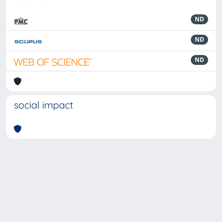
ND
ND
ND
social impact
Powered by
IRIS
-
about IRIS
-