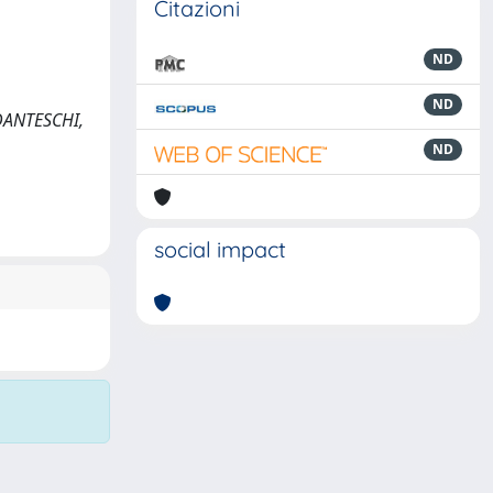
Citazioni
ND
ND
I DANTESCHI,
ND
social impact