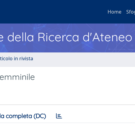
Home
Sfo
e della Ricerca d'Ateneo
ticolo in rivista
 femminile
a completa (DC)