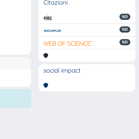
Citazioni
ND
ND
ND
social impact