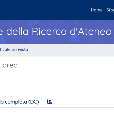
Home
Sfo
e della Ricerca d'Ateneo
ticolo in rivista
a area
a completa (DC)