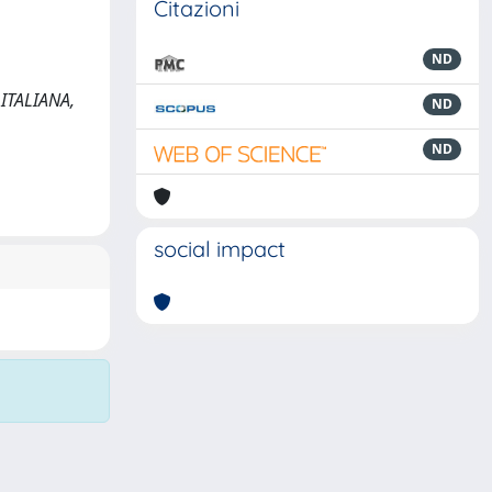
Citazioni
ND
 ITALIANA,
ND
ND
social impact