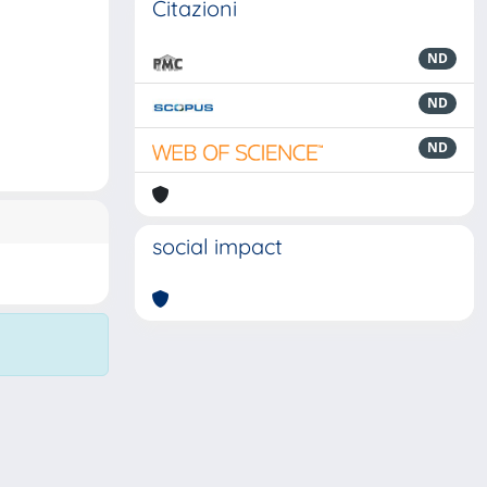
Citazioni
ND
ND
ND
social impact