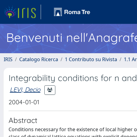
Benvenuti nell'Anagraf
IRIS
Catalogo Ricerca
1 Contributo su Rivista
1.1 Ar
Integrability conditions for n a
LEVI, Decio
2004-01-01
Abstract
Conditions necessary for the existence of local higher
class of dynamical lattice equations with explicit depe