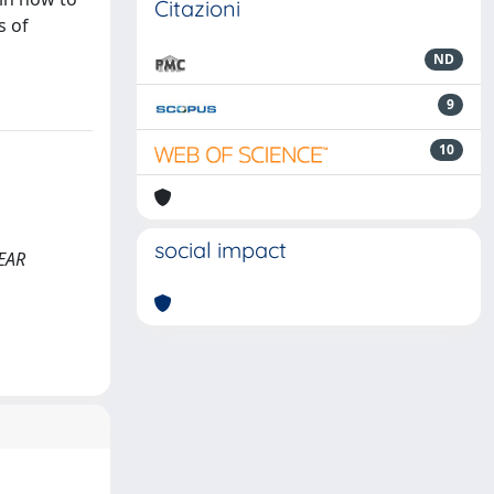
Citazioni
s of
ND
9
10
social impact
NEAR