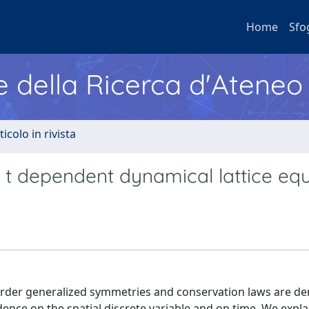
Home
Sfo
e della Ricerca d'Ateneo
ticolo in rivista
nd t dependent dynamical lattice eq
 order generalized symmetries and conservation laws are der
ndence on the spatial discrete variable and on time. We expl