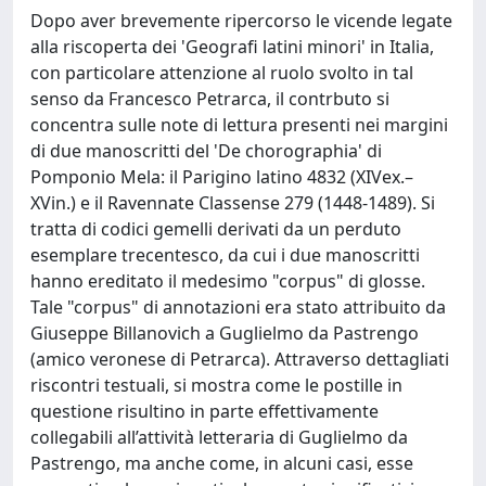
Dopo aver brevemente ripercorso le vicende legate
alla riscoperta dei 'Geografi latini minori' in Italia,
con particolare attenzione al ruolo svolto in tal
senso da Francesco Petrarca, il contrbuto si
concentra sulle note di lettura presenti nei margini
di due manoscritti del 'De chorographia' di
Pomponio Mela: il Parigino latino 4832 (XIVex.–
XVin.) e il Ravennate Classense 279 (1448-1489). Si
tratta di codici gemelli derivati da un perduto
esemplare trecentesco, da cui i due manoscritti
hanno ereditato il medesimo "corpus" di glosse.
Tale "corpus" di annotazioni era stato attribuito da
Giuseppe Billanovich a Guglielmo da Pastrengo
(amico veronese di Petrarca). Attraverso dettagliati
riscontri testuali, si mostra come le postille in
questione risultino in parte effettivamente
collegabili all’attività letteraria di Guglielmo da
Pastrengo, ma anche come, in alcuni casi, esse