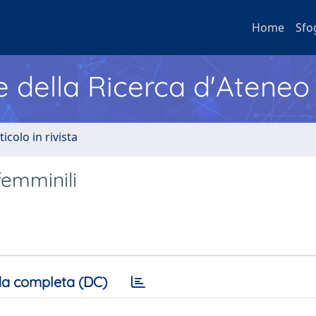
Home
Sfo
e della Ricerca d'Ateneo
ticolo in rivista
femminili
a completa (DC)