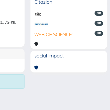
Citazioni
ND
X,, 79-88.
ND
ND
social impact