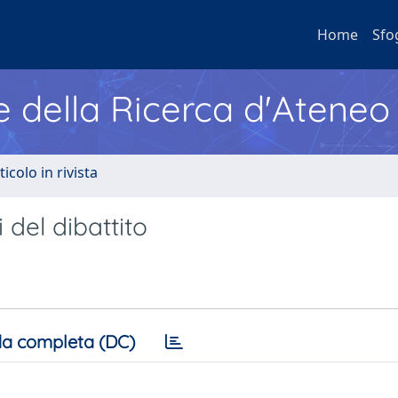
Home
Sfo
e della Ricerca d'Ateneo
ticolo in rivista
 del dibattito
a completa (DC)