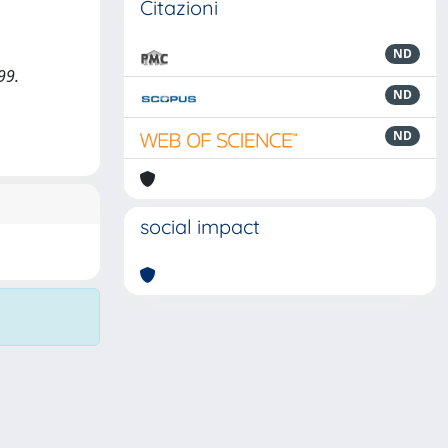
Citazioni
ND
99.
ND
ND
social impact