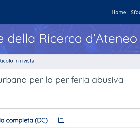
Home
Sfo
e della Ricerca d'Ateneo
ticolo in rivista
urbana per la periferia abusiva
a completa (DC)