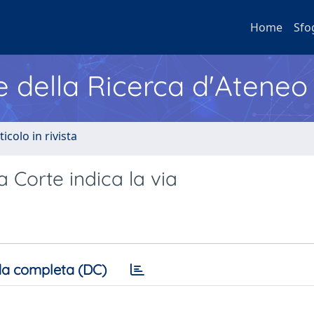
Home
Sfo
e della Ricerca d'Ateneo
ticolo in rivista
a Corte indica la via
a completa (DC)