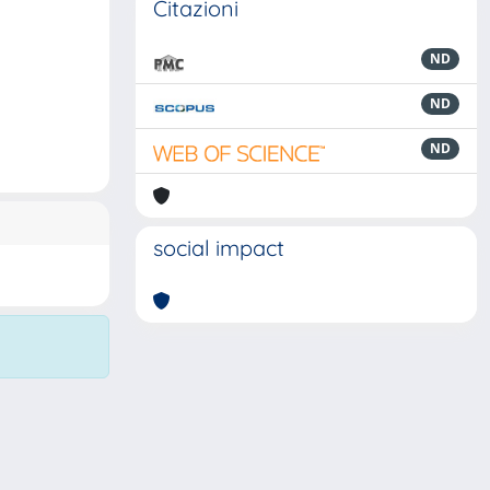
Citazioni
ND
ND
ND
social impact