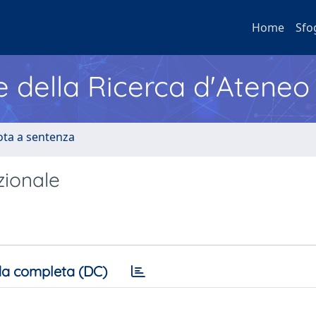
Home
Sfo
e della Ricerca d'Ateneo
ota a sentenza
zionale
a completa (DC)