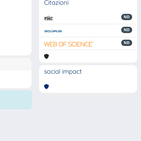
Citazioni
ND
ND
ND
social impact