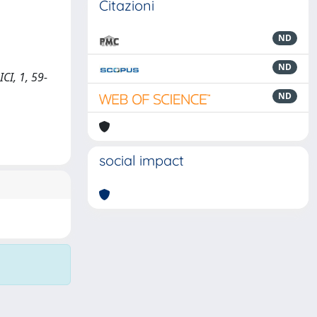
Citazioni
ND
ND
CI, 1, 59-
ND
social impact