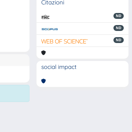
Citazioni
ND
ND
ND
social impact