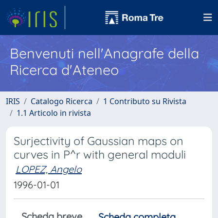
Benvenuti nell'Anagrafe della
Ricerca d'Ateneo
IRIS
Catalogo Ricerca
1 Contributo su Rivista
1.1 Articolo in rivista
Surjectivity of Gaussian maps on
curves in P^r with general moduli
LOPEZ, Angelo
1996-01-01
Scheda breve
Scheda completa