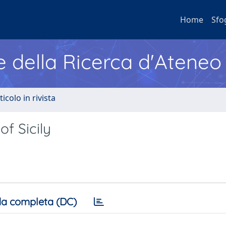
Home
Sfo
e della Ricerca d'Ateneo
ticolo in rivista
f Sicily
a completa (DC)