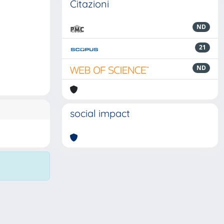
Citazioni
ND
21
ND
social impact