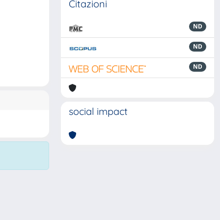
Citazioni
ND
ND
ND
social impact