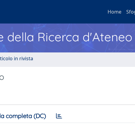
Home
Sfo
e della Ricerca d'Ateneo
ticolo in rivista
mo
a completa (DC)