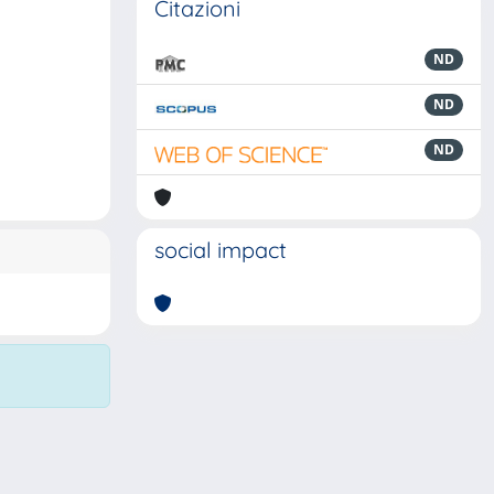
Citazioni
ND
ND
ND
social impact