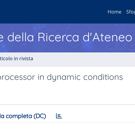
Home
Sfo
e della Ricerca d'Ateneo
ticolo in rivista
 processor in dynamic conditions
a completa (DC)