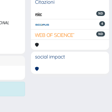
Citazioni
ND
TIONAL
4
ND
social impact