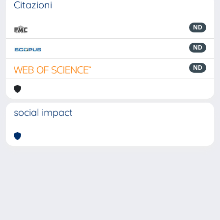
Citazioni
ND
ND
ND
social impact
Powered by
IRIS
-
about IRIS
-