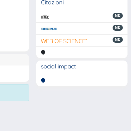
Citazioni
ND
ND
ND
social impact