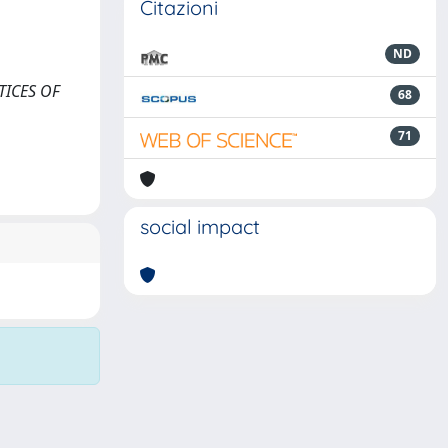
Citazioni
ND
OTICES OF
68
71
social impact