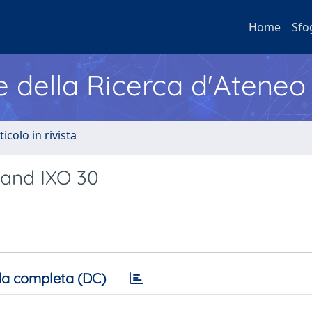
Home
Sfo
e della Ricerca d'Ateneo
ticolo in rivista
and IXO 30
a completa (DC)