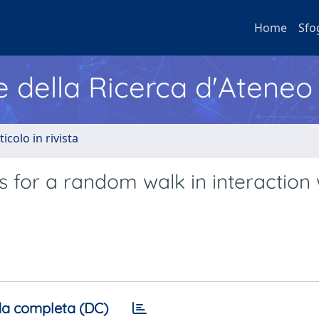
Home
Sfo
e della Ricerca d'Ateneo
ticolo in rivista
 for a random walk in interaction 
a completa (DC)