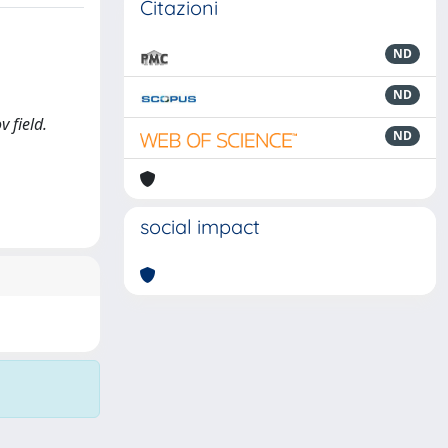
Citazioni
ND
ND
v field.
ND
social impact