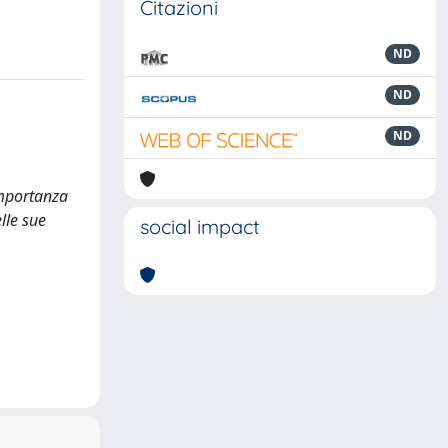
Citazioni
ND
ND
ND
importanza
lle sue
social impact