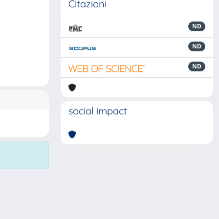
Citazioni
ND
ND
ND
social impact