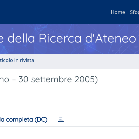
Home
Sfo
e della Ricerca d'Ateneo
ticolo in rivista
gno – 30 settembre 2005)
a completa (DC)