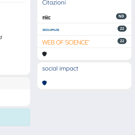
Citazioni
ND
22
d
22
social impact