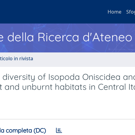
Home
Sfo
e della Ricerca d'Ateneo
ticolo in rivista
 diversity of Isopoda Oniscidea an
and unburnt habitats in Central It
a completa (DC)