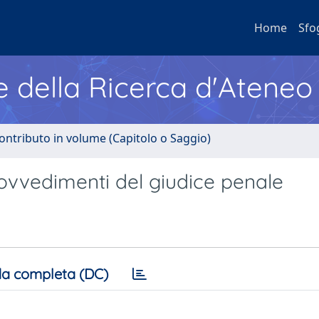
Home
Sfo
e della Ricerca d'Ateneo
ontributo in volume (Capitolo o Saggio)
rovvedimenti del giudice penale
a completa (DC)