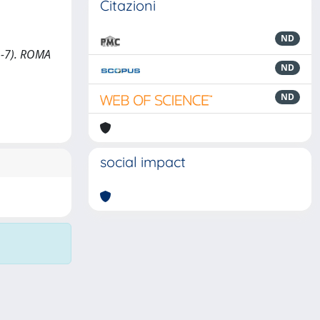
Citazioni
ND
 1-7). ROMA
ND
ND
social impact