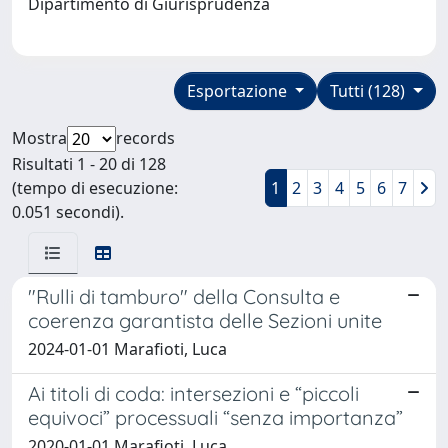
Dipartimento di Giurisprudenza
Esportazione
Tutti (128)
Mostra
records
Risultati 1 - 20 di 128
(tempo di esecuzione:
1
2
3
4
5
6
7
0.051 secondi).
"Rulli di tamburo" della Consulta e
coerenza garantista delle Sezioni unite
2024-01-01 Marafioti, Luca
Ai titoli di coda: intersezioni e “piccoli
equivoci” processuali “senza importanza”
2020-01-01 Marafioti, Luca