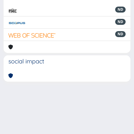
ND
ND
ND
social impact
Powered by
IRIS
-
about IRIS
-
Utilizzo dei cookie
-
Privacy
Copyright © 2026