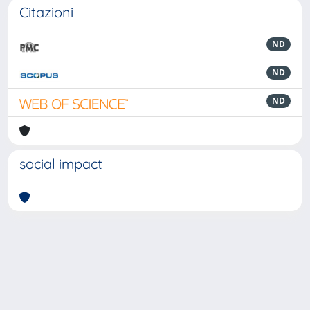
Citazioni
ND
ND
ND
social impact