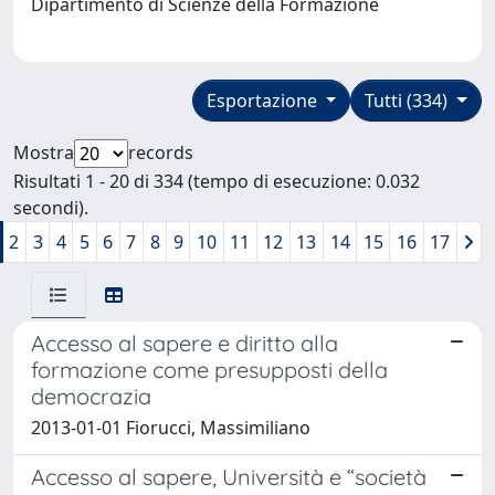
Dipartimento di Scienze della Formazione
Esportazione
Tutti (334)
Mostra
records
Risultati 1 - 20 di 334 (tempo di esecuzione: 0.032
secondi).
2
3
4
5
6
7
8
9
10
11
12
13
14
15
16
17
Accesso al sapere e diritto alla
formazione come presupposti della
democrazia
2013-01-01 Fiorucci, Massimiliano
Accesso al sapere, Università e “società