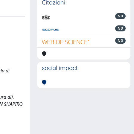
Citazioni
ND
ND
ND
social impact
la di
ra di),
AN SHAPIRO