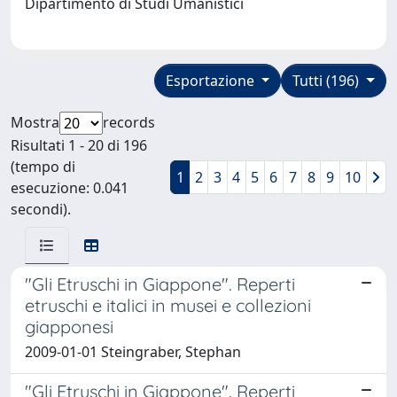
Dipartimento di Studi Umanistici
Esportazione
Tutti (196)
Mostra
records
Risultati 1 - 20 di 196
(tempo di
1
2
3
4
5
6
7
8
9
10
esecuzione: 0.041
secondi).
"Gli Etruschi in Giappone". Reperti
etruschi e italici in musei e collezioni
giapponesi
2009-01-01 Steingraber, Stephan
"Gli Etruschi in Giappone". Reperti