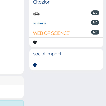
Citazioni
ND
ND
ND
social impact