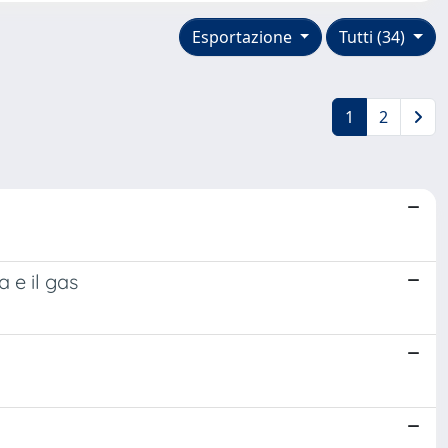
Esportazione
Tutti (34)
1
2
 e il gas