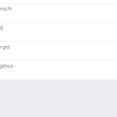
rischi
tà
rgia
getico