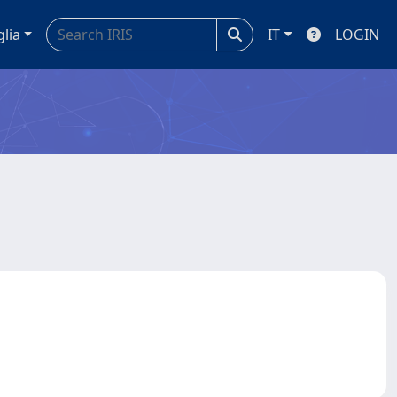
glia
IT
LOGIN