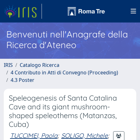
Benvenuti nell'Anagrafe della
Ricerca d'Ateneo
IRIS
Catalogo Ricerca
4 Contributo in Atti di Convegno (Proceeding)
4.3 Poster
Speleogenesis of Santa Catalina
Cave and its giant mushroom-
shaped speleothems (Matanzas,
Cuba)
TUCCIMEI, Paola
;
SOLIGO, Michele
;