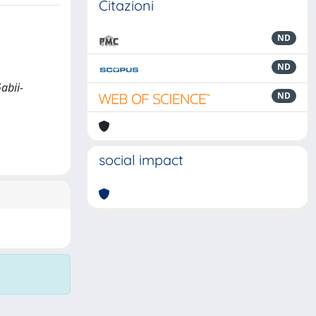
Citazioni
ND
ND
abii-
ND
social impact