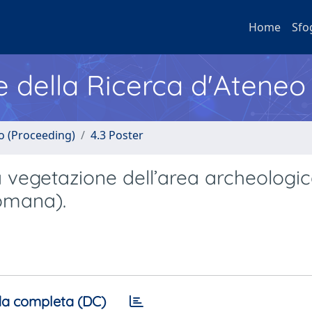
Home
Sfo
e della Ricerca d'Ateneo
no (Proceeding)
4.3 Poster
 vegetazione dell’area archeologic
omana).
a completa (DC)