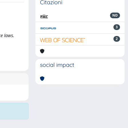
Citazioni
ND
3
ce laws.
2
social impact