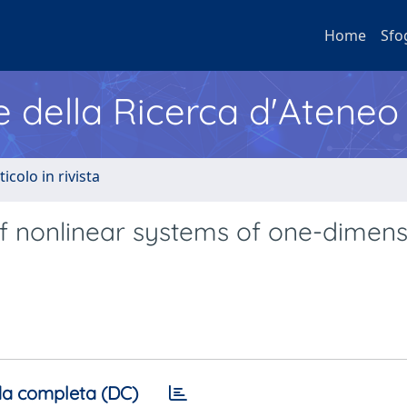
Home
Sfo
e della Ricerca d'Ateneo
ticolo in rivista
f nonlinear systems of one-dimens
a completa (DC)