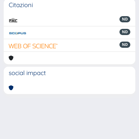
Citazioni
ND
ND
ND
social impact