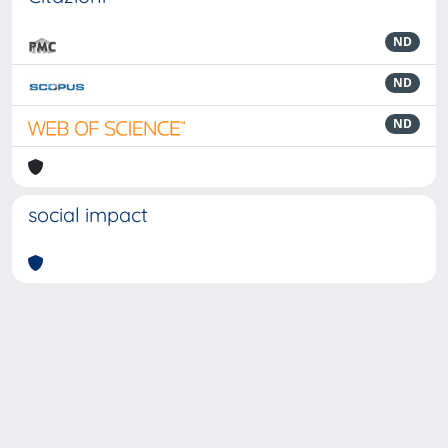
ND
ND
ND
social impact
Powered by
IRIS
-
about IRIS
-