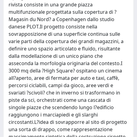
rivista consiste in una grande piazza
multifunzionale progettata sulla copertura di ?
Magasin du Nord? a Copenhagen dallo studio
danese PLOT.Il progetto consiste nella
sovrapposizione di una superficie continua sulle
varie parti della copertura dei grandi magazzini, a
definire uno spazio articolato e fluido, risultante
dalla modellazione di un unico piano che
asseconda la morfologia originaria del contesto.I
3000 mq della ?High Square? ospitano un cinema
all?aperto, aree di fermata per auto e taxi, caffè,
percorsi ciclabili, campi da gioco, aree verdi e
svariati ?scivoli? che in inverno si trasformano in
piste da sci, orchestrati come una cascata di
singole piazze che scendendo lungo l?edificio
raggiungono i marciapiedi e gli slarghi
circostanti.L?idea di sovrapporre al sito di progetto
una sorta di drappo, come rappresentazione
massimamente sintetica della costruzione rispetto