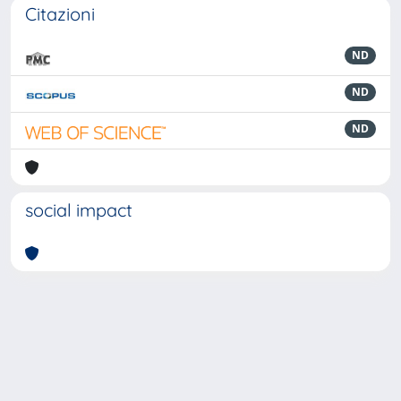
Citazioni
ND
ND
ND
social impact