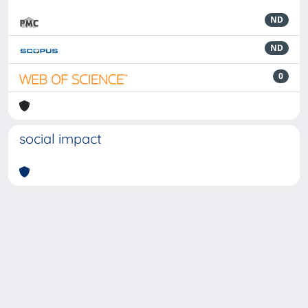
ND
ND
0
social impact
Powered by
IRIS
-
about IRIS
-
Utilizzo dei cookie
-
Privacy
Copyright © 2026