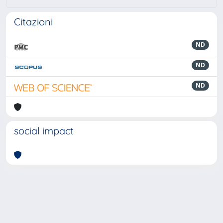
Citazioni
ND
ND
ND
social impact