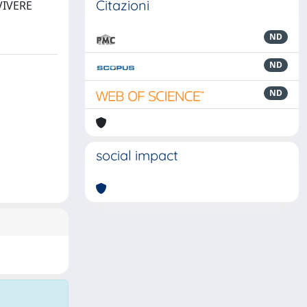
Citazioni
VIVERE
ND
ND
ND
social impact