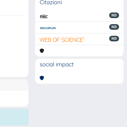
Citazioni
ND
ND
ND
social impact