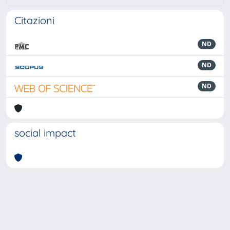
Citazioni
ND
ND
ND
social impact