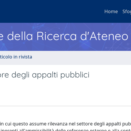
Home
Sfo
e della Ricerca d'Ateneo
ticolo in rivista
re degli appalti pubblici
 in cui questo assume rilevanza nel settore degli appalti pubb
nerenti all'ammissibilità delle referenze esterne e alla con