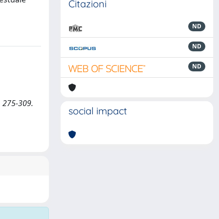
Citazioni
ND
ND
ND
, 275-309.
social impact