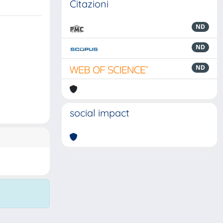
Citazioni
ND
ND
ND
social impact