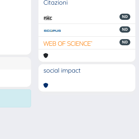
Citazioni
ND
ND
ND
social impact