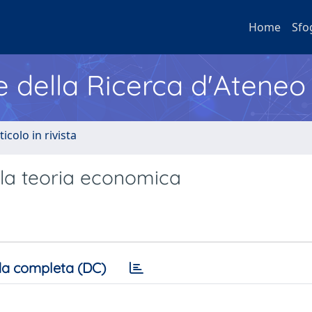
Home
Sfo
e della Ricerca d'Ateneo
ticolo in rivista
 la teoria economica
a completa (DC)