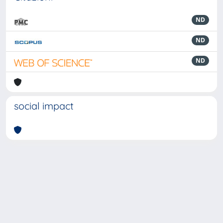
ND
ND
ND
social impact
Powered by
IRIS
-
about IRIS
-